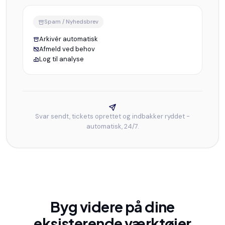
Spam / Nyhedsbrev
Arkivér automatisk
Afmeld ved behov
Log til analyse
Svar sendt, tickets oprettet og indbakker ryddet -
automatisk, 24/7.
Byg videre på dine
eksisterende værktøjer