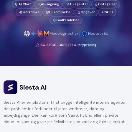
AI Chat
AI-søgning
AI-agenter
Optagelser
Workflows
Hukommelse
Opgaver
Skills
Godkendelser
|
Modelagnostisk
Hostet i EU
ISO 27001
|
GDPR
|
SSO
|
Kryptering
Siesta AI
Siesta AI er en platform til at bygge intelligente interne agenter,
der problemfrit forbinder til jeres værktøjer, data og
arbejdsgange. Den kan køre som SaaS, hybrid eller i private
cloud-miljøer og giver jer fleksibilitet, privatliv og fuldt ejerskab.