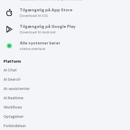
Tilgængelig på App Store
Download til iOS
Tilgængelig på Google Play
Download til Android
Alle systemer kører
status.siesta.ai
Platform
AI Chat
AI Search
AI-assistenter
AI Realtime
Workflows
Optagelser
Forbindelser