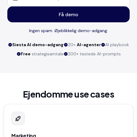
Få demo
Ingen spam. Øjeblikkelig demo-adgang.
Siesta AI demo-adgang
20+
AI-agenter
AI playbook
Free
strategisamtale
200+ testede AI-prompts
Ejendomme use cases
Marketing