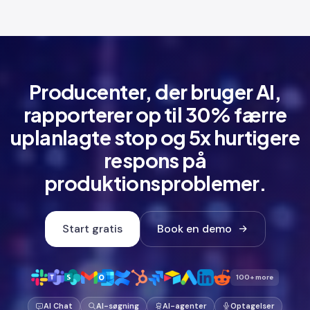
Producenter, der bruger AI,
rapporterer op til 30% færre
uplanlagte stop og 5x hurtigere
respons på
produktionsproblemer.
Start gratis
Book en demo
100+ more
AI Chat
AI-søgning
AI-agenter
Optagelser