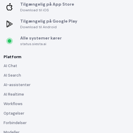
Tilgængelig på App Store
Download til iOS
Tilgængelig på Google Play
Download til Android
Alle systemer kører
status.siesta.ai
Platform
AI Chat
AI Search
AI-assistenter
AI Realtime
Workflows
Optagelser
Forbindelser
Modeller