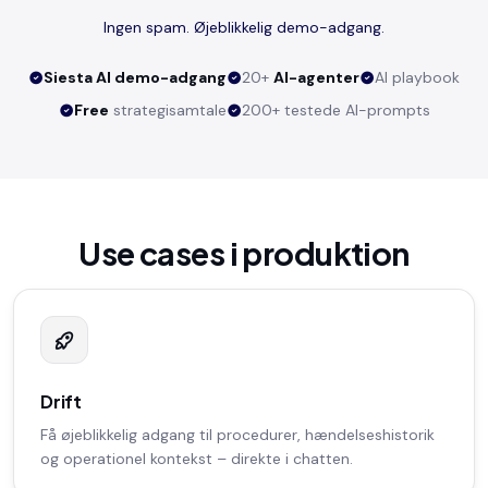
Ingen spam. Øjeblikkelig demo-adgang.
Siesta AI demo-adgang
20+
AI-agenter
AI playbook
Free
strategisamtale
200+ testede AI-prompts
Use cases i produktion
Drift
Få øjeblikkelig adgang til procedurer, hændelseshistorik
og operationel kontekst – direkte i chatten.