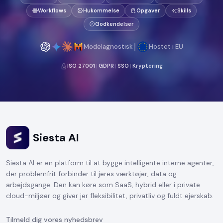
Workflows
Hukommelse
Opgaver
Skills
Godkendelser
|
Modelagnostisk
Hostet i EU
ISO 27001
|
GDPR
|
SSO
|
Kryptering
Siesta AI
Siesta AI er en platform til at bygge intelligente interne agenter,
der problemfrit forbinder til jeres værktøjer, data og
arbejdsgange. Den kan køre som SaaS, hybrid eller i private
cloud-miljøer og giver jer fleksibilitet, privatliv og fuldt ejerskab.
Tilmeld dig vores nyhedsbrev