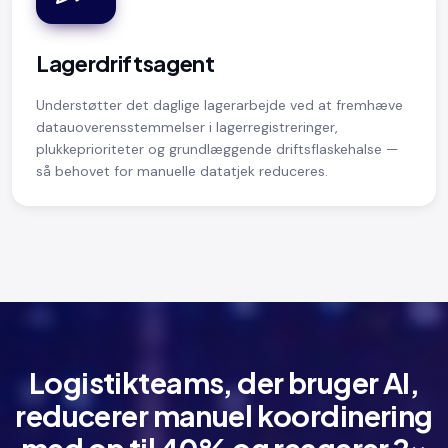
Lagerdriftsagent
Understøtter det daglige lagerarbejde ved at fremhæve
datauoverensstemmelser i lagerregistreringer,
plukkeprioriteter og grundlæggende driftsflaskehalse —
så behovet for manuelle datatjek reduceres.
Logistikteams, der bruger AI,
reducerer manuel koordinering
med op til 40% og reagerer 2×