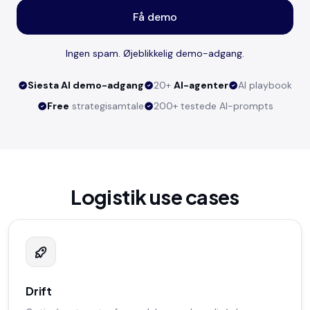
Få demo
Ingen spam. Øjeblikkelig demo-adgang.
Siesta AI demo-adgang
20+
AI-agenter
AI playbook
Free
strategisamtale
200+ testede AI-prompts
Logistik use cases
Drift