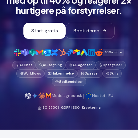
hurtigere på forstyrrelser.
Start gratis
Book demo
100+ more
AI Chat
AI-søgning
AI-agenter
Optagelser
Workflows
Hukommelse
Opgaver
Skills
Godkendelser
|
Modelagnostisk
Hostet i EU
ISO 27001
|
GDPR
|
SSO
|
Kryptering