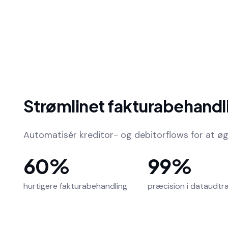
Strømlinet fakturabehandl
Automatisér kreditor- og debitorflows for at øg
60%
99%
hurtigere fakturabehandling
præcision i dataudtr