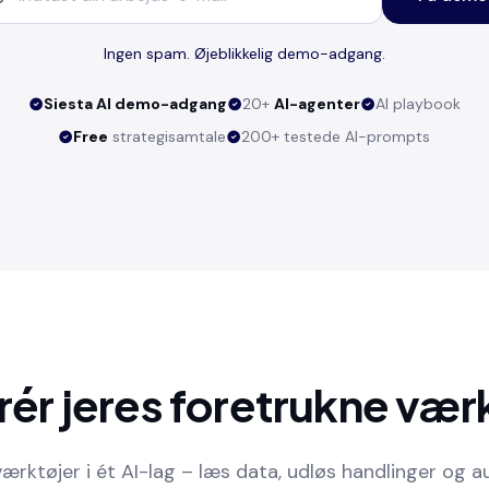
Ingen spam. Øjeblikkelig demo-adgang.
Siesta AI demo-adgang
20+
AI-agenter
AI playbook
Free
strategisamtale
200+ testede AI-prompts
rér jeres foretrukne vær
rktøjer i ét AI-lag – læs data, udløs handlinger og 