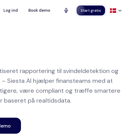
Log ind
Book demo
Start gratis
iseret rapportering til svindeldetektion og
gt – Siesta AI hjælper finansteams med at
tigere, være compliant og træffe smartere
r baseret på realtidsdata.
demo