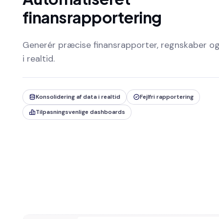
finansrapportering
Generér præcise finansrapporter, regnskaber o
i realtid.
Konsolidering af data i realtid
Fejlfri rapportering
Tilpasningsvenlige dashboards