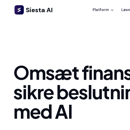
Siesta AI
Platform
Løsn
Omsæt finansd
sikre beslutn
med AI