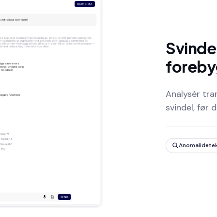
Svinde
foreby
Analysér tra
svindel, før d
Anomalidete