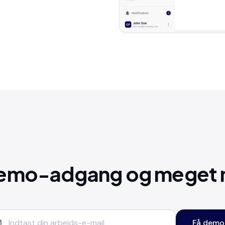
demo-adgang og meget 
Få demo