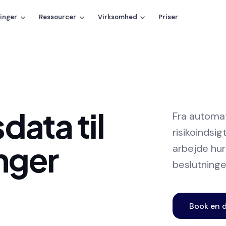
inger
Ressourcer
Virksomhed
Priser
ata til
Fra automat
risikoindsi
inger
arbejde hur
beslutninge
Book en 