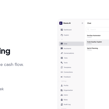
ing
e cash flow.
æk