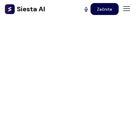
Siesta AI
Začnite