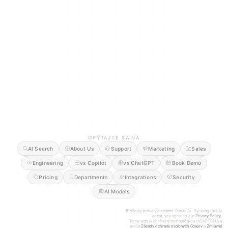
OPÝTAJTE SA NA
AI Search
About Us
Support
Marketing
Sales
Engineering
vs Copilot
vs ChatGPT
Book Demo
Pricing
Departments
Integrations
Security
AI Models
© Všetky práva vyhradené. Siesta AI · By using this AI
agent, you agree to our
Privacy Policy
.
Tento web je chránený technológiou reCAPTCHA a
platia
Zásady ochrany osobných údajov
a
Zmluvné