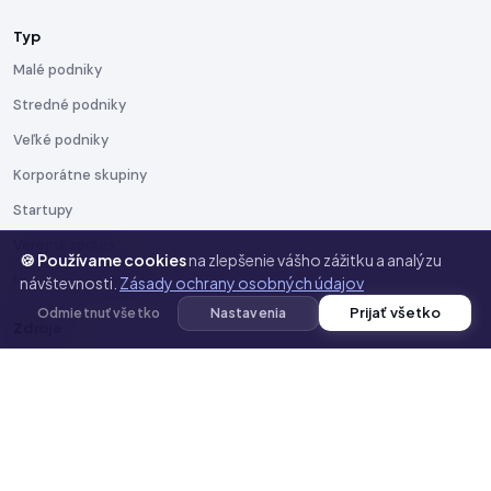
Typ
Malé podniky
Stredné podniky
Veľké podniky
Korporátne skupiny
Startupy
Verejná správa
🍪 Používame cookies
na zlepšenie vášho zážitku a analýzu
Neziskové organizácie
návštevnosti.
Zásady ochrany osobných údajov
Prijať všetko
Odmietnuť všetko
Nastavenia
Zdroje
Blog
Dokumentácia
Šablóny
Toolkit