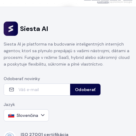
podmienky
spoločnosti Google.
Siesta AI
KLIKNITE PRE ZAČATIE HOVORU
Siesta AI je platforma na budovanie inteligentných interných
agentov, ktorí sa plynulo prepájajú s vašimi nástrojmi, dátami a
procesmi. Funguje v režime SaaS, hybrid alebo súkromný cloud
a poskytuje flexibilitu, súkromie a plné vlastníctvo.
Odoberať novinky
Odoberať
Jazyk
Slovenčina
ISO 27001 certifikácia