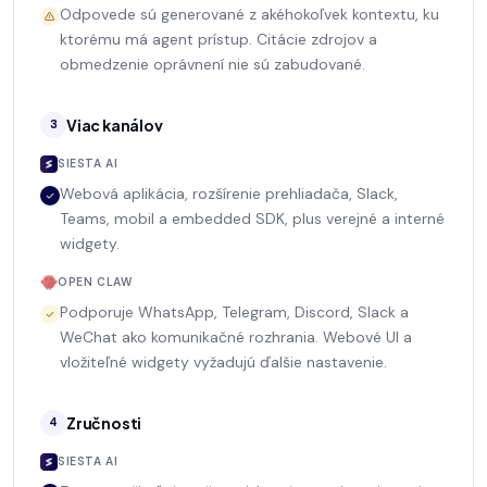
Odpovede sú generované z akéhokoľvek kontextu, ku
ktorému má agent prístup. Citácie zdrojov a
obmedzenie oprávnení nie sú zabudované.
Viac kanálov
3
SIESTA AI
Webová aplikácia, rozšírenie prehliadača, Slack,
Teams, mobil a embedded SDK, plus verejné a interné
widgety.
OPEN CLAW
Podporuje WhatsApp, Telegram, Discord, Slack a
WeChat ako komunikačné rozhrania. Webové UI a
vložiteľné widgety vyžadujú ďalšie nastavenie.
Zručnosti
4
SIESTA AI