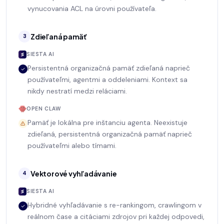
vynucovania ACL na úrovni používateľa.
Zdieľaná pamäť
3
SIESTA AI
Persistentná organizačná pamäť zdieľaná naprieč
používateľmi, agentmi a oddeleniami. Kontext sa
nikdy nestratí medzi reláciami.
OPEN CLAW
Pamäť je lokálna pre inštanciu agenta. Neexistuje
zdieľaná, persistentná organizačná pamäť naprieč
používateľmi alebo tímami.
Vektorové vyhľadávanie
4
SIESTA AI
Hybridné vyhľadávanie s re-rankingom, crawlingom v
reálnom čase a citáciami zdrojov pri každej odpovedi,