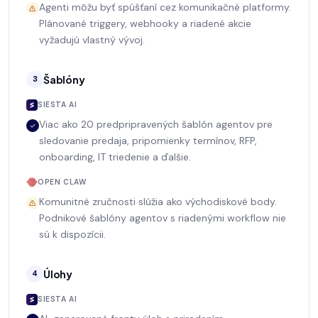
Agenti môžu byť spúšťaní cez komunikačné platformy.
Plánované triggery, webhooky a riadené akcie
vyžadujú vlastný vývoj.
Šablóny
3
SIESTA AI
Viac ako 20 predpripravených šablón agentov pre
sledovanie predaja, pripomienky termínov, RFP,
onboarding, IT triedenie a ďalšie.
OPEN CLAW
Komunitné zručnosti slúžia ako východiskové body.
Podnikové šablóny agentov s riadenými workflow nie
sú k dispozícii.
Úlohy
4
SIESTA AI