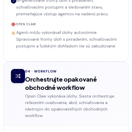
AI-generované fronty úloh s priradením,
schvaľovacími postupmi a sledovaním stavu,
premieňajúce výstup agentov na riadenú prácu.
OPEN CLAW
Agenti môžu vykonávať úlohy autonómne.
Spravované fronty úloh s priradením, schvaľovacími
postupmi a ľudským dohľadom nie sú zabudované.
04 · WORKFLOW
Orchestrujte opakované
obchodné workflow
Open Claw vykonáva úlohy. Siesta orchestruje
reťazením uvažovania, akcií, schvaľovania a
nástrojov do opakovateľných obchodných
workflow.