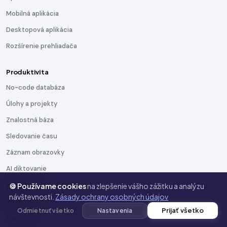
Mobilná aplikácia
Desktopová aplikácia
Rozšírenie prehliadača
Produktivita
No-code databáza
Úlohy a projekty
Znalostná báza
Sledovanie času
Záznam obrazovky
AI diktovanie
🍪 Používame cookies
na zlepšenie vášho zážitku a analýzu
Oddelenia
návštevnosti.
Zásady ochrany osobných údajov
Predaj
Prijať všetko
Odmietnuť všetko
Nastavenia
Marketing