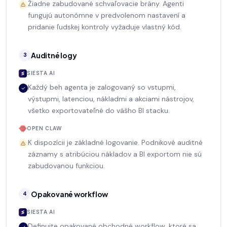
Žiadne zabudované schvaľovacie brány. Agenti
fungujú autonómne v predvolenom nastavení a
pridanie ľudskej kontroly vyžaduje vlastný kód.
Auditné logy
3
SIESTA AI
Každý beh agenta je zalogovaný so vstupmi,
výstupmi, latenciou, nákladmi a akciami nástrojov,
všetko exportovateľné do vášho BI stacku.
OPEN CLAW
K dispozícii je základné logovanie. Podnikové auditné
záznamy s atribúciou nákladov a BI exportom nie sú
zabudovanou funkciou.
Opakované workflow
4
SIESTA AI
Definujte opakované obchodné workflow, ktoré sa