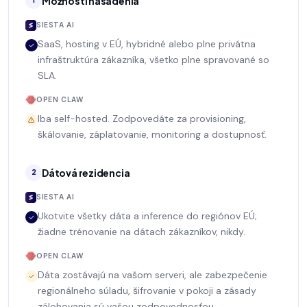
Možnosti nasadenia
1
SIESTA AI
SaaS, hosting v EÚ, hybridné alebo plne privátna
infraštruktúra zákazníka, všetko plne spravované so
SLA.
OPEN CLAW
Iba self-hosted. Zodpovedáte za provisioning,
škálovanie, záplatovanie, monitoring a dostupnosť.
Dátová rezidencia
2
SIESTA AI
Ukotvite všetky dáta a inference do regiónov EÚ;
žiadne trénovanie na dátach zákazníkov, nikdy.
OPEN CLAW
Dáta zostávajú na vašom serveri, ale zabezpečenie
regionálneho súladu, šifrovanie v pokoji a zásady
zálohovania sú vašou zodpovednosťou.