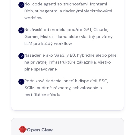
No-code agenti so zručnosťami, frontami
úloh, subagentmi a riadenými viackrokovými
workflow
Nezávislé od modelu: použite GPT, Claude,
Gemini, Mistral, Llama alebo vlastný privátny
LLM pre každý workflow
Nasadenie ako SaaS, v EÚ, hybridne alebo plne
na privátnej infraštruktúre zákazníka, všetko
plne spravované
Podnikové riadenie ihneď k dispozícii: SSO,
SCIM, auditné záznamy, schvaľovanie a
certifikácie súladu
Open Claw