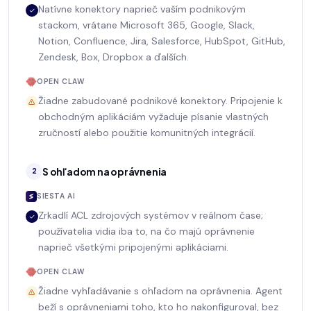
Natívne konektory naprieč vaším podnikovým
stackom, vrátane Microsoft 365, Google, Slack,
Notion, Confluence, Jira, Salesforce, HubSpot, GitHub,
Zendesk, Box, Dropbox a ďalších.
OPEN CLAW
Žiadne zabudované podnikové konektory. Pripojenie k
obchodným aplikáciám vyžaduje písanie vlastných
zručností alebo použitie komunitných integrácií.
S ohľadom na oprávnenia
2
SIESTA AI
Zrkadlí ACL zdrojových systémov v reálnom čase;
používatelia vidia iba to, na čo majú oprávnenie
naprieč všetkými pripojenými aplikáciami.
OPEN CLAW
Žiadne vyhľadávanie s ohľadom na oprávnenia. Agent
beží s oprávneniami toho, kto ho nakonfiguroval, bez