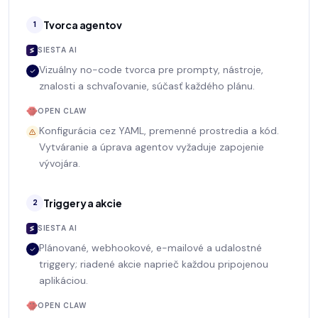
Tvorca agentov
1
SIESTA AI
Vizuálny no-code tvorca pre prompty, nástroje,
znalosti a schvaľovanie, súčasť každého plánu.
OPEN CLAW
Konfigurácia cez YAML, premenné prostredia a kód.
Vytváranie a úprava agentov vyžaduje zapojenie
vývojára.
Triggery a akcie
2
SIESTA AI
Plánované, webhookové, e-mailové a udalostné
triggery; riadené akcie naprieč každou pripojenou
aplikáciou.
OPEN CLAW