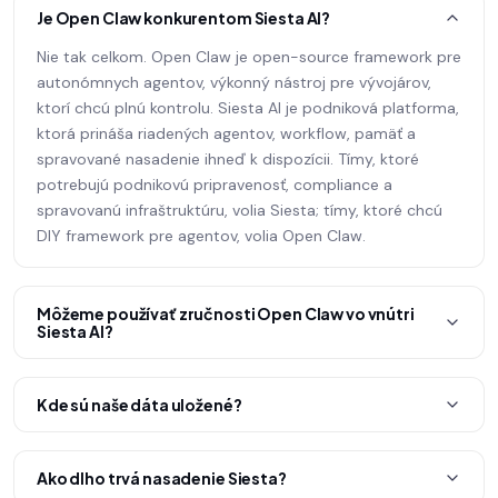
Je Open Claw konkurentom Siesta AI?
Nie tak celkom. Open Claw je open-source framework pre
autonómnych agentov, výkonný nástroj pre vývojárov,
ktorí chcú plnú kontrolu. Siesta AI je podniková platforma,
ktorá prináša riadených agentov, workflow, pamäť a
spravované nasadenie ihneď k dispozícii. Tímy, ktoré
potrebujú podnikovú pripravenosť, compliance a
spravovanú infraštruktúru, volia Siesta; tímy, ktoré chcú
DIY framework pre agentov, volia Open Claw.
Môžeme používať zručnosti Open Claw vo vnútri
Siesta AI?
Kde sú naše dáta uložené?
Ako dlho trvá nasadenie Siesta?