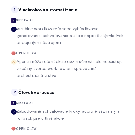
Viackroková automatizácia
1
SIESTA AI
Vizuálne workflow reťaziace vyhľadávanie,
generovanie, schvaľovanie a akcie naprieč akýmkoľvek
pripojeným nástrojom.
OPEN CLAW
Agenti môžu reťaziť akcie cez zručnosti, ale neexistuje
vizuálny tvorca workflow ani spravovaná
orchestračná vrstva.
Človek v procese
2
SIESTA AI
Zabudované schvaľovacie kroky, auditné záznamy a
rollback pre citlivé akcie.
OPEN CLAW