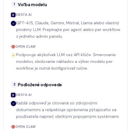
Voľba modelu
1
SIESTA AI
GPT-4/5, Claude, Gemini, Mistral, Llama alebo vlastný
privátny LLM. Prepínajte per agent alebo per workflow
z jedného admin panelu.
OPEN CLAW
Podporuje akýkoľvek LLM cez API kľúče. Smerovanie
modelov, sledovanie nákladov a výber modelu per
workflow je nutné konfigurovať ručne.
Podložené odpovede
2
SIESTA AI
Každá odpoveď je citovaná so zdrojovými
dokumentmi a rešpektuje oprávnenia pýtajúceho sa
používateľa naprieč všetkými pripojenými systémami.
OPEN CLAW