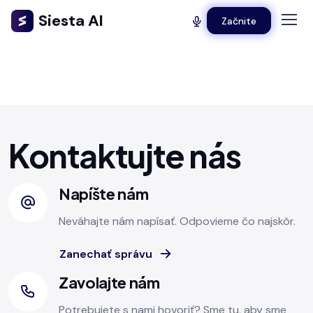
Siesta AI
Začnite
Kontaktujte nás
Napíšte nám
Neváhajte nám napísať. Odpovieme čo najskôr.
Zanechať správu
Zavolajte nám
Potrebujete s nami hovoriť? Sme tu, aby sme