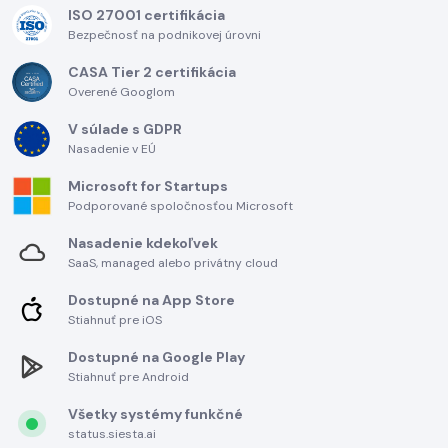
ISO 27001 certifikácia
Bezpečnosť na podnikovej úrovni
CASA Tier 2 certifikácia
Overené Googlom
V súlade s GDPR
Nasadenie v EÚ
Microsoft for Startups
Podporované spoločnosťou Microsoft
Nasadenie kdekoľvek
SaaS, managed alebo privátny cloud
Dostupné na App Store
Stiahnuť pre iOS
Dostupné na Google Play
Stiahnuť pre Android
Všetky systémy funkčné
status.siesta.ai