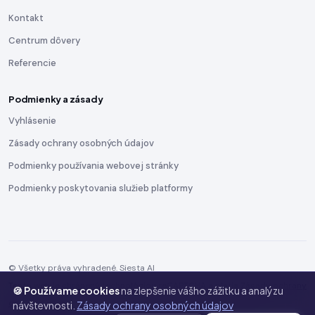
Kontakt
Centrum dôvery
Referencie
Podmienky a zásady
Vyhlásenie
Zásady ochrany osobných údajov
Podmienky používania webovej stránky
Podmienky poskytovania služieb platformy
© Všetky práva vyhradené. Siesta AI
Tento web je chránený technológiou reCAPTCHA a platia
Zásady ochrany
🍪 Používame cookies
na zlepšenie vášho zážitku a analýzu
osobných údajov
a
Zmluvné podmienky
spoločnosti Google.
návštevnosti.
Zásady ochrany osobných údajov