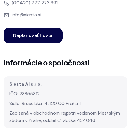
(00420) 777 273 391
info@siesta.ai
Naplánovať hovor
Informácie o spoločnosti
Siesta AI s.r.o.
IČO: 23855312
Sídlo: Bruselská 14, 120 00 Praha 1
Zapísaná v obchodnom registri vedenom Mestským
súdom v Prahe, oddiel C, vložka 434046