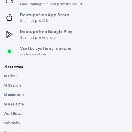
SaaS, managed alebo privátny cloud
Dostupné na App Store
Stiahnuť pre iOS
Dostupné na Google Play
Stiahnuť pre Android
Všetky systémy funkčné
status.siesta.ai
Platforma
AI Chat
AI Search
AI asistenti
AI Realtime
Workflows
Nahrávky