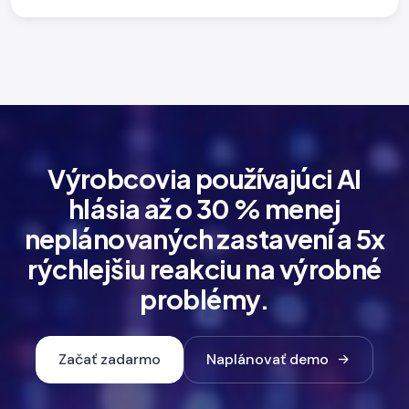
Výrobcovia používajúci AI
hlásia až o 30 % menej
neplánovaných zastavení a 5x
rýchlejšiu reakciu na výrobné
problémy.
Začať zadarmo
Naplánovať demo