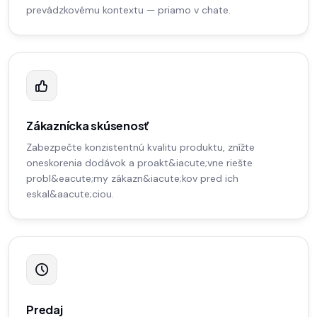
prevádzkovému kontextu — priamo v chate.
Zákaznícka skúsenosť
Zabezpečte konzistentnú kvalitu produktu, znížte
oneskorenia dodávok a proakt&iacute;vne riešte
probl&eacute;my zákazn&iacute;kov pred ich
eskal&aacute;ciou.
Predaj