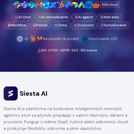
100+ more
AI Chat
AI vyhľadávanie
AI agenti
Nahrávky
Workflow
Pamäť
Úlohy
Zručnosti
Schvaľovanie
|
Nezávislé na modeli
Hostované v EÚ
ISO 27001
|
GDPR
|
SSO
|
Šifrovanie
Siesta AI
Siesta AI je platforma na budovanie inteligentných interných
agentov, ktorí sa plynulo prepájajú s vašimi nástrojmi, dátami a
procesmi. Funguje v režime SaaS, hybrid alebo súkromný cloud
a poskytuje flexibilitu, súkromie a plné vlastníctvo.