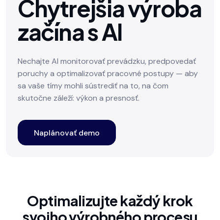
Chytrejšia výroba
začína s AI
Nechajte AI monitorovať prevádzku, predpovedať
poruchy a optimalizovať pracovné postupy — aby
sa vaše tímy mohli sústrediť na to, na čom
skutočne záleží: výkon a presnosť.
Naplánovať demo
Optimalizujte každý krok
svojho výrobného procesu