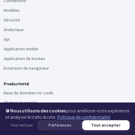
Connexions
Modèles
Sécurité
Analytique
Api
Application mobile
Application de bureau
Extension de navigateur
Productivité
Base de données no-code
Tâches et projets
🍪 Nous utilisons des cookies
pour améliorer votre expérience
Base de connaissances
et analyser le trafic du site.
Politique de confidentialité
Suivi du temps
Tout accepter
Tout refuser
Préférences
Enregistrement d'écran