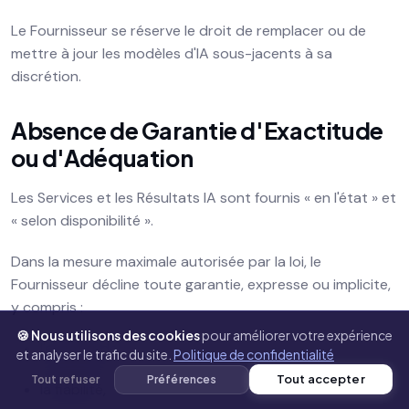
Le Fournisseur se réserve le droit de remplacer ou de
mettre à jour les modèles d'IA sous-jacents à sa
discrétion.
Absence de Garantie d'Exactitude
ou d'Adéquation
Les Services et les Résultats IA sont fournis « en l'état » et
« selon disponibilité ».
Dans la mesure maximale autorisée par la loi, le
Fournisseur décline toute garantie, expresse ou implicite,
y compris :
🍪 Nous utilisons des cookies
pour améliorer votre expérience
l'exactitude,
et analyser le trafic du site.
Politique de confidentialité
Tout accepter
Tout refuser
Préférences
la fiabilité,