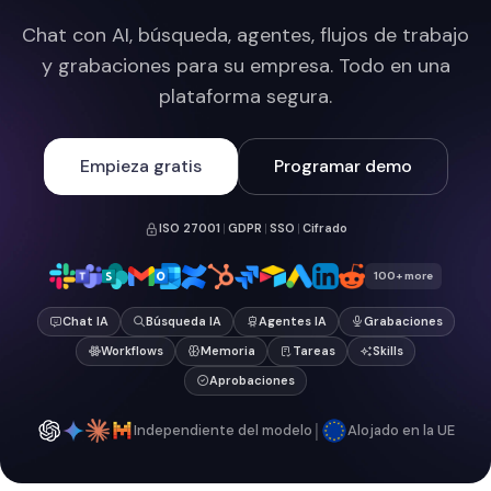
Chat con AI, búsqueda, agentes, flujos de trabajo
y grabaciones para su empresa. Todo en una
plataforma segura.
Empieza gratis
Programar demo
ISO 27001
|
GDPR
|
SSO
|
Cifrado
100+ more
Chat IA
Búsqueda IA
Agentes IA
Grabaciones
Workflows
Memoria
Tareas
Skills
Aprobaciones
|
Independiente del modelo
Alojado en la UE