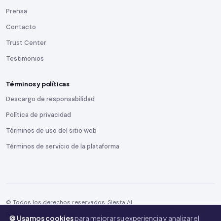
Prensa
Contacto
Trust Center
Testimonios
Términos y políticas
Descargo de responsabilidad
Política de privacidad
Términos de uso del sitio web
Términos de servicio de la plataforma
© Todos los derechos reservados. Siesta AI
Este sitio está protegido por reCAPTCHA y se aplican la
Política de
🍪 Usamos cookies
para mejorar su experiencia y analizar el