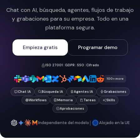
Chat con AI, búsqueda, agentes, flujos de trabajo
y grabaciones para su empresa. Todo en una
plataforma segura.
Empieza gratis
Programar demo
ISO 27001
|
GDPR
|
SSO
|
Cifrado
100+ more
Chat IA
Búsqueda IA
Agentes IA
Grabaciones
Workflows
Memoria
Tareas
Skills
Aprobaciones
|
Independiente del modelo
Alojado en la UE