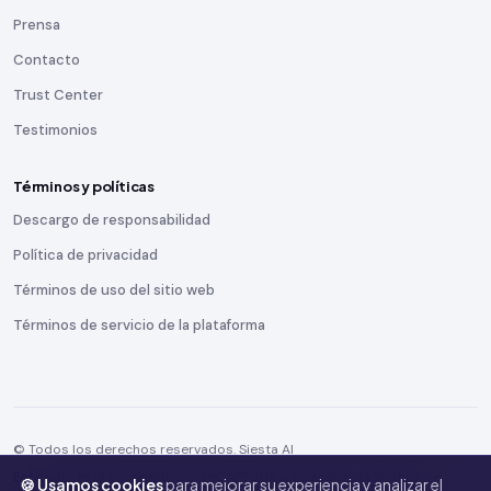
Prensa
Contacto
Trust Center
Testimonios
Términos y políticas
Descargo de responsabilidad
Política de privacidad
Términos de uso del sitio web
Términos de servicio de la plataforma
© Todos los derechos reservados. Siesta AI
Este sitio está protegido por reCAPTCHA y se aplican la
Política de
🍪 Usamos cookies
para mejorar su experiencia y analizar el