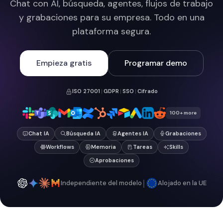
Chat con AI, búsqueda, agentes, flujos de trabajo
y grabaciones para su empresa. Todo en una
plataforma segura.
Empieza gratis
Programar demo
ISO 27001
|
GDPR
|
SSO
|
Cifrado
100+ more
Chat IA
Búsqueda IA
Agentes IA
Grabaciones
Workflows
Memoria
Tareas
Skills
Aprobaciones
|
Independiente del modelo
Alojado en la UE