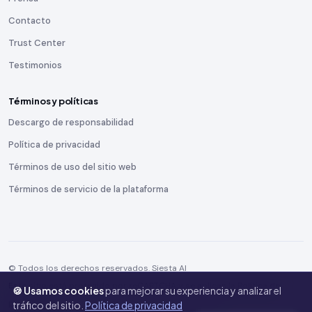
Contacto
Trust Center
Testimonios
Términos y políticas
Descargo de responsabilidad
Política de privacidad
Términos de uso del sitio web
Términos de servicio de la plataforma
© Todos los derechos reservados. Siesta AI
Este sitio está protegido por reCAPTCHA y se aplican la
Política de
🍪 Usamos cookies
para mejorar su experiencia y analizar el
privacidad
y las
Condiciones del servicio
de Google.
tráfico del sitio.
Política de privacidad