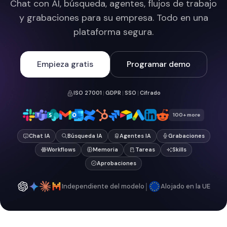
Chat con AI, búsqueda, agentes, flujos de trabajo
y grabaciones para su empresa. Todo en una
plataforma segura.
Empieza gratis
Programar demo
ISO 27001
|
GDPR
|
SSO
|
Cifrado
100+ more
Chat IA
Búsqueda IA
Agentes IA
Grabaciones
Workflows
Memoria
Tareas
Skills
Aprobaciones
|
Independiente del modelo
Alojado en la UE