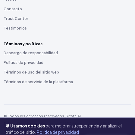
Contacto
Trust Center
Testimonios
Términos y políticas
Descargo de responsabilidad
Política de privacidad
Términos de uso del sitio web
Términos de servicio de la plataforma
© Todos los derechos reservados. Siesta AI
Este sitio está protegido por reCAPTCHA y se aplican la
Política de
🍪 Usamos cookies
para mejorar su experiencia y analizar el
privacidad
y las
Condiciones del servicio
de Google.
tráfico del sitio.
Política de privacidad