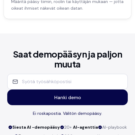
Määritä pääsy tiimin, roolin tai käyttäjän mukaan — jotta
oikeat ihmiset näkevät oikean datan.
Saat demopääsyn ja paljon
muuta
Hanki demo
Ei roskapostia. Välitön demopääsy.
Siesta AI -demopääsy
20+
AI-agenttia
AI-playbook