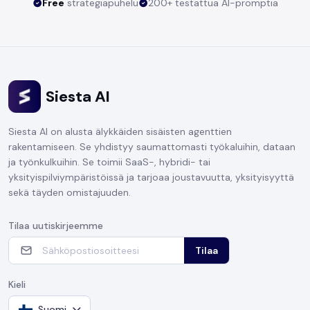
Free
strategiapuhelu
200+ testattua AI-promptia
Siesta AI
Siesta AI on alusta älykkäiden sisäisten agenttien
rakentamiseen. Se yhdistyy saumattomasti työkaluihin, dataan
ja työnkulkuihin. Se toimii SaaS-, hybridi- tai
yksityispilviympäristöissä ja tarjoaa joustavuutta, yksityisyyttä
sekä täyden omistajuuden.
Tilaa uutiskirjeemme
Tilaa
Kieli
Suomi