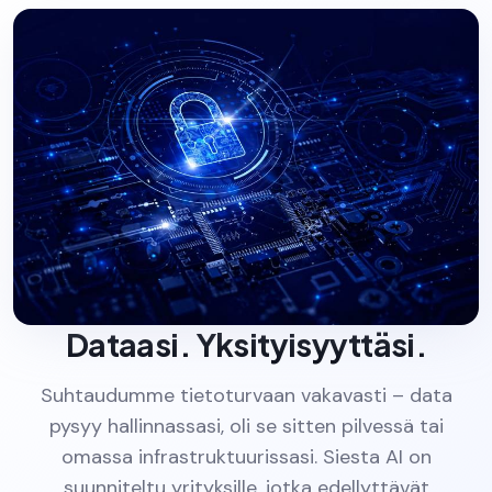
Dataasi. Yksityisyyttäsi.
Suhtaudumme tietoturvaan vakavasti – data
pysyy hallinnassasi, oli se sitten pilvessä tai
omassa infrastruktuurissasi. Siesta AI on
suunniteltu yrityksille, jotka edellyttävät