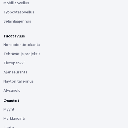
Mobiilisovellus
Työpöytäsovellus
Selainlaajennus
Tuottavuus
No-code-tietokanta
Tehtävät ja projektit
Tietopankki
Ajanseuranta
Näytön tallennus
AI-sanelu
Osastot
Myynti
Markkinointi
Johto