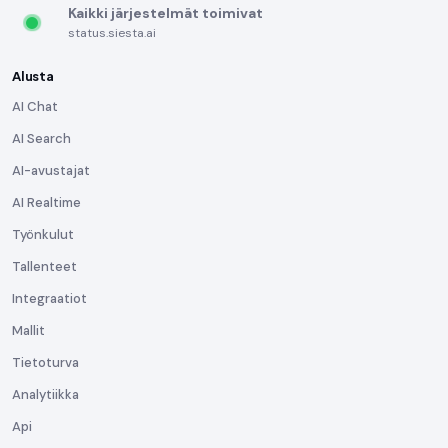
Kaikki järjestelmät toimivat
status.siesta.ai
Alusta
AI Chat
AI Search
AI-avustajat
AI Realtime
Työnkulut
Tallenteet
Integraatiot
Mallit
Tietoturva
Analytiikka
Api