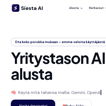
Siesta AI
Alusta
Ratkaisut
Ota koko porukka mukaan – emme veloita käyttäjästä
Yritystason A
alusta
Käytä mitä tahansa mallia: Gemini, OpenAI, 
🧠
Aloita ilmaiseksi
Puhu AI:lle