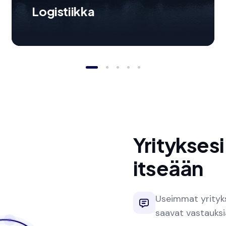
Logistiikka
Yrityksesi
itseään
Useimmat yritykse
saavat vastauksia