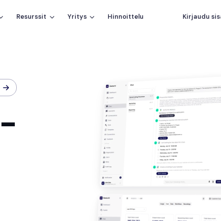
Resurssit
Yritys
Hinnoittelu
Kirjaudu si
I-
Anthropic
▍