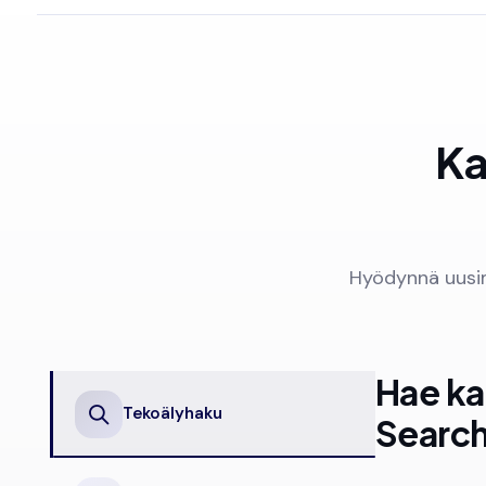
Ka
Hyödynnä uusim
Hae kai
Tekoälyhaku
Searchi