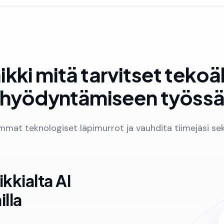
ikki mitä tarvitset tekoä
hyödyntämiseen työss
mat teknologiset läpimurrot ja vauhdita tiimejäsi sek
kkialta AI
lla