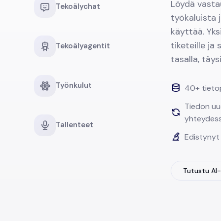
Löydä vasta
Tekoälychat
työkaluista j
käyttää. Yksi
tiketeille ja
Tekoälyagentit
tasalla, täys
Työnkulut
40+ tieto
Tiedon uu
yhteydes
Tallenteet
Edistynyt 
Tutustu AI