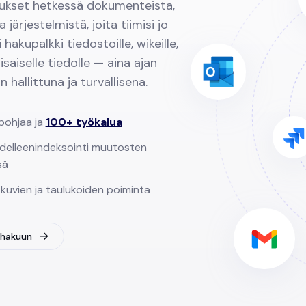
ukset hetkessä dokumenteista,
a järjestelmistä, joita tiimisi jo
 hakupalkki tiedostoille, wikeille,
 sisäiselle tiedolle — aina ajan
in hallittuna ja turvallisena.
pohjaa ja
100+ työkalua
delleenindeksointi muutosten
sä
kuvien ja taulukoiden poiminta
-hakuun