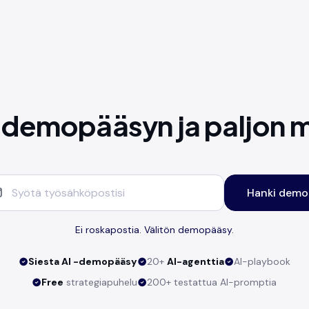
 demopääsyn ja paljon 
Hanki demo
Ei roskapostia. Välitön demopääsy.
Siesta AI -demopääsy
20+
AI-agenttia
AI-playbook
Free
strategiapuhelu
200+ testattua AI-promptia