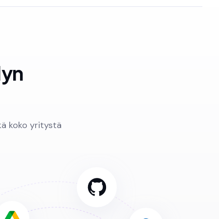
lyn
ä
ä koko yritystä