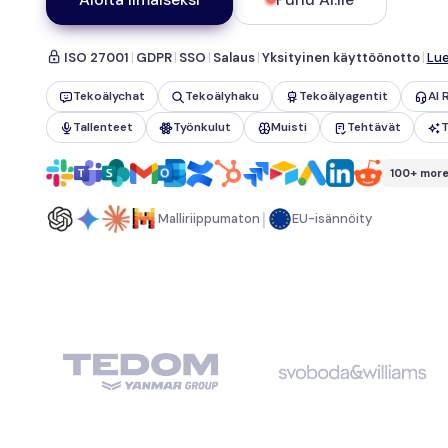
ISO 27001
|
GDPR
|
SSO
|
Salaus
|
Yksityinen käyttöönotto
|
Lue
Tekoälychat
Tekoälyhaku
Tekoälyagentit
AI 
Tallenteet
Työnkulut
Muisti
Tehtävät
T
100+ mor
|
Malliriippumaton
EU-isännöity