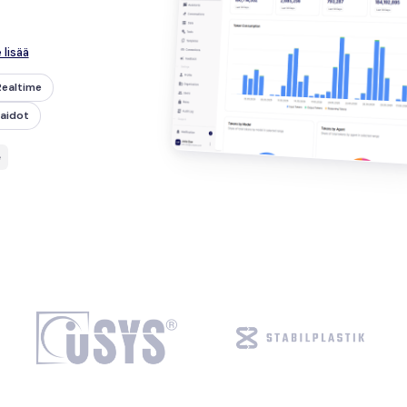
 lisää
Realtime
aidot
e