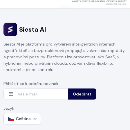
Zásady ochrany osobních údajů
a
Smluvní podmínky
společnosti Google.
Siesta AI
KLIKNĚTE PRO ZAHÁJENÍ HOVORU
Siesta AI je platforma pro vytváření inteligentních interních
agentů, kteří se bezproblémově propojují s vašimi nástroji, daty
a pracovními postupy. Platformu lze provozovat jako SaaS, v
hybridním nebo privátním cloudu, což vám dává flexibilitu,
soukromí a plnou kontrolu.
Přihlásit se k odběru novinek
Odebírat
Jazyk
Čeština