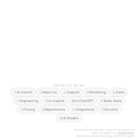
ZEPTEJTE SE NA
AI Search
About Us
Support
Marketing
Sales
Engineering
vs Copilot
vs ChatGPT
Book Demo
Pricing
Departments
Integrations
Security
AI Models
© Všechna práva vyhrazena. Siesta AI · By using this AI
agent, you agree to our
Privacy Policy
.
Tento web je chráněn technologií reCAPTCHA a platí