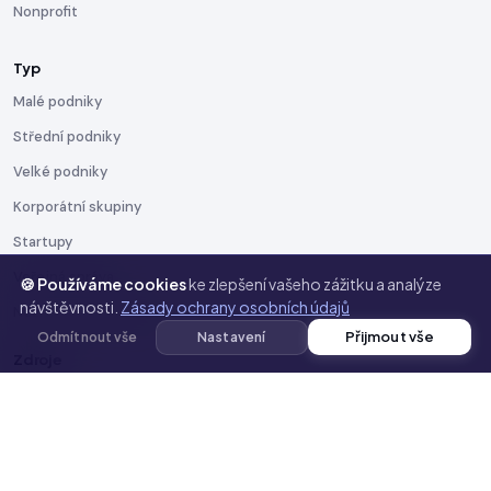
Nonprofit
Typ
Malé podniky
Střední podniky
Velké podniky
Korporátní skupiny
Startupy
Veřejná správa
🍪 Používáme cookies
ke zlepšení vašeho zážitku a analýze
návštěvnosti.
Zásady ochrany osobních údajů
Neziskové organizace
Přijmout vše
Odmítnout vše
Nastavení
Zdroje
Blog
Dokumentace
Šablony