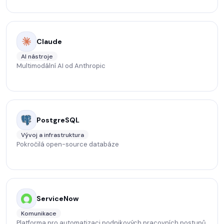
Claude
AI nástroje
Multimodální AI od Anthropic
PostgreSQL
Vývoj a infrastruktura
Pokročilá open-source databáze
ServiceNow
Komunikace
Platforma pro automatizaci podnikových pracovních postupů