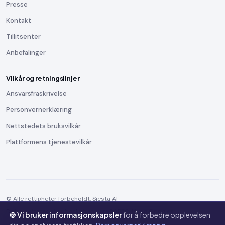
Presse
Kontakt
Tillitsenter
Anbefalinger
Vilkår og retningslinjer
Ansvarsfraskrivelse
Personvernerklæring
Nettstedets bruksvilkår
Plattformens tjenestevilkår
© Alle rettigheter forbeholdt. Siesta AI
Dette nettstedet er beskyttet av reCAPTCHA, og Googles
🍪 Vi bruker informasjonskapsler
for å forbedre opplevelsen
Personvernregler
og
Vilkår for bruk
gjelder.