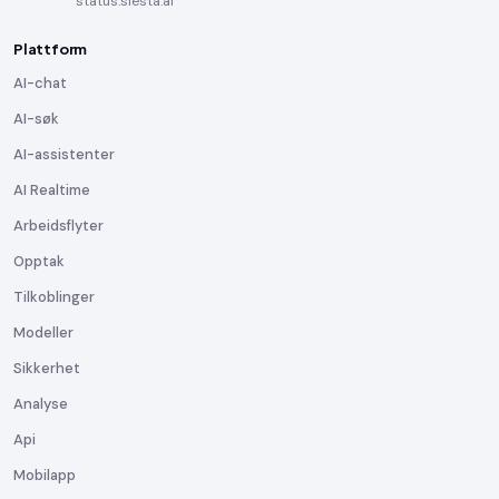
status.siesta.ai
Plattform
AI-chat
AI-søk
AI-assistenter
AI Realtime
Arbeidsflyter
Opptak
Tilkoblinger
Modeller
Sikkerhet
Analyse
Api
Mobilapp