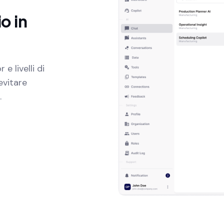
o in
e livelli di
evitare
.