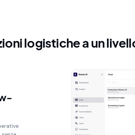
oni logistiche a un livel
ow-
perative
, senza