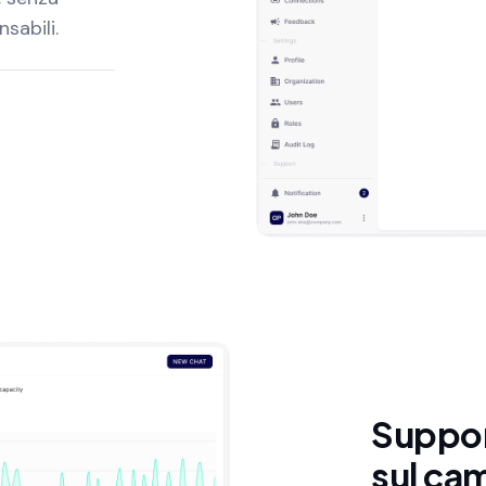
sabili.
Suppor
sul ca