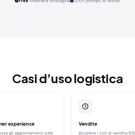
Free
chiamata strategica
200+ prompt AI testati
Casi d’uso logistica
er experience
Vendite
zza gli aggiornamenti sulle
Accelera i cicli di vendita B2