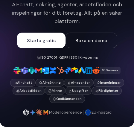
AI-chatt, sökning, agenter, arbetsflöden och
inspelningar för ditt företag. Allt på en säker
plattform.
Starta gratis
Boka en demo
ISO 27001
|
GDPR
|
SSO
|
Kryptering
100+ more
AI-chatt
AI-sökning
AI-agenter
Inspelningar
Arbetsflöden
Minne
Uppgifter
Färdigheter
Godkännanden
|
Modelloberoende
EU-hostad