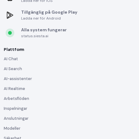
Ladda ner för iOS
Tillgänglig på Google Play
Ladda ner för Android
Alla system fungerar
status.siesta.ai
Plattform
AI Chat
AI Search
AI-assistenter
AI Realtime
Arbetsflöden
Inspelningar
Anslutningar
Modeller
Säkerhet