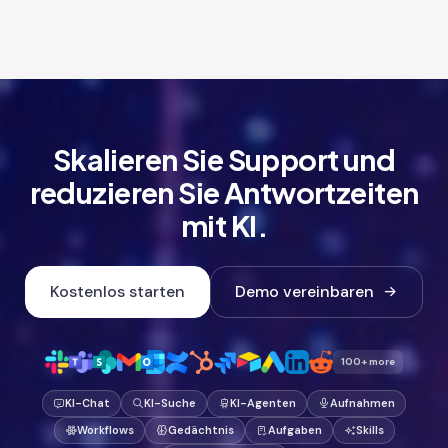
Skalieren Sie Support und
reduzieren Sie Antwortzeiten
mit KI.
Kostenlos starten
Demo vereinbaren
100+ more
KI-Chat
KI-Suche
KI-Agenten
Aufnahmen
Workflows
Gedächtnis
Aufgaben
Skills